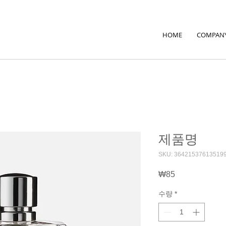
HOME
COMPAN
제품명
SKU: 36421537613519
₩85
가
격
수량
*