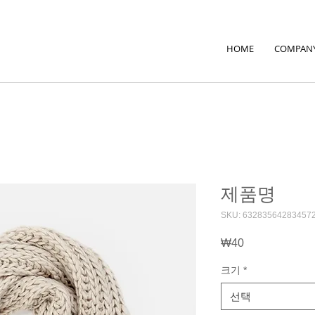
HOME
COMPAN
제품명
SKU: 63283564283457
₩40
가
격
크기
*
선택